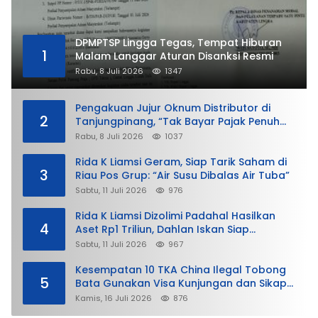
DPMPTSP Lingga Tegas, Tempat Hiburan
1
Malam Langgar Aturan Disanksi Resmi
Rabu, 8 Juli 2026
1347
Pengakuan Jujur Oknum Distributor di
2
Tanjungpinang, “Tak Bayar Pajak Penuh
demi Untung”
Rabu, 8 Juli 2026
1037
Rida K Liamsi Geram, Siap Tarik Saham di
3
Riau Pos Grup: “Air Susu Dibalas Air Tuba”
Sabtu, 11 Juli 2026
976
Rida K Liamsi Dizolimi Padahal Hasilkan
4
Aset Rp1 Triliun, Dahlan Iskan Siap
Membela
Sabtu, 11 Juli 2026
967
Kesempatan 10 TKA China Ilegal Tobong
5
Bata Gunakan Visa Kunjungan dan Sikap
Lunak Ditjen Imigrasi Kepri?
Kamis, 16 Juli 2026
876