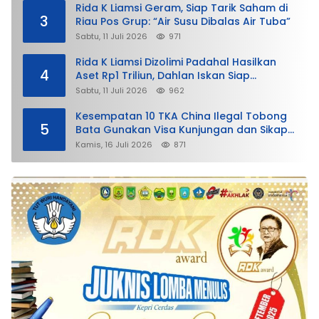
Rida K Liamsi Geram, Siap Tarik Saham di
3
Riau Pos Grup: “Air Susu Dibalas Air Tuba”
Sabtu, 11 Juli 2026
971
Rida K Liamsi Dizolimi Padahal Hasilkan
4
Aset Rp1 Triliun, Dahlan Iskan Siap
Membela
Sabtu, 11 Juli 2026
962
Kesempatan 10 TKA China Ilegal Tobong
5
Bata Gunakan Visa Kunjungan dan Sikap
Lunak Ditjen Imigrasi Kepri?
Kamis, 16 Juli 2026
871