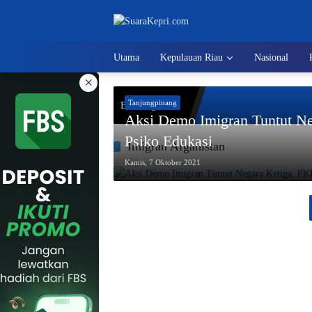
Langsung
ke
konten
Utama
Kepulauan Riau
Nasional
×
Tanjungpinang
Breaking News
Aksi Demo Imigran Tuntut Ne
Psiko Edukasi
Imigran Afganistan
Kamis, 7 Oktober 2021