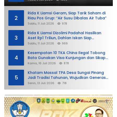
Rida K Liamsi Geram, Siap Tarik Saham di
2
Riau Pos Grup: “Air Susu Dibalas Air Tuba”
Sabtu, 11 Juli 2026
978
Rida K Liamsi Dizolimi Padahal Hasilkan
3
Aset Rp1 Triliun, Dahlan Iskan Siap
Membela
Sabtu, 11 Juli 2026
969
Kesempatan 10 TKA China Ilegal Tobong
4
Bata Gunakan Visa Kunjungan dan Sikap
Lunak Ditjen Imigrasi Kepri?
Kamis, 16 Juli 2026
878
Khatam Massal TPA Desa Sungai Pinang
5
Jadi Tradisi Tahunan, Wujudkan Generasi
Qurani
Senin, 13 Juli 2026
718