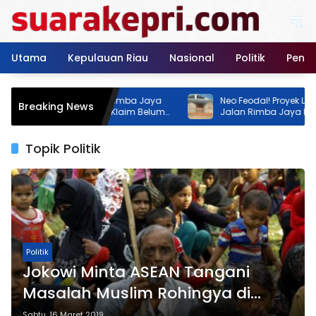
Langsung
ke
konten
Utama
Kepulauan Riau
Nasional
Politik
Pendi
an GOR Tenis Rimba Jaya
Neo Feodal! Proyek Lapangan Te
Breaking News
an, Dua Instansi Klaim Belum
Jalan Rimba Jaya Berani Berdir
Izin, Pemilik Malah Pamer Progre
Persen
Topik Politik
Politik
Jokowi Minta ASEAN Tangani
Masalah Muslim Rohingya di
Rakhine State
Sabtu, 16 Maret 2019