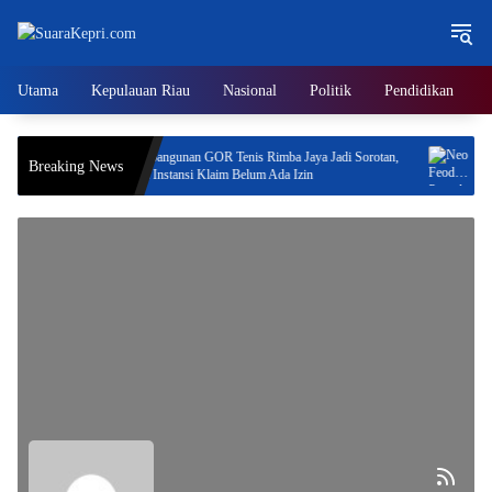
Langsung
ke
konten
Utama
Kepulauan Riau
Nasional
Politik
Pendidikan
ogram
Pembangunan GOR Tenis Rimba Jaya Jadi Sorotan,
Neo Fe
Breaking News
Dua Instansi Klaim Belum Ada Izin
Jaya Be
Progre