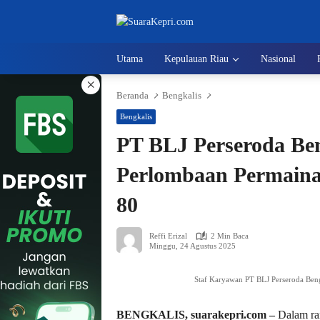
Langsung
ke
konten
Utama
Kepulauan Riau
Nasional
×
Beranda
Bengkalis
Bengkalis
PT BLJ Perseroda Be
Perlombaan Permaina
80
Reffi Erizal
2 Min Baca
Minggu, 24 Agustus 2025
Staf Karyawan PT BLJ Perseroda Ben
BENGKALIS, suarakepri.com –
Dalam ra