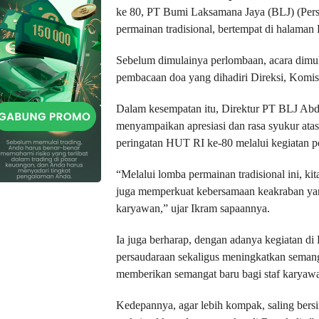
ke 80, PT Bumi Laksamana Jaya (BLJ) (Per
permainan tradisional, bertempat di halaman
Sebelum dimulainya perlombaan, acara dimu
pembacaan doa yang dihadiri Direksi, Komisar
Dalam kesempatan itu, Direktur PT BLJ Abd
menyampaikan apresiasi dan rasa syukur at
peringatan HUT RI ke-80 melalui kegiatan po
“Melalui lomba permainan tradisional ini, ki
juga memperkuat kebersamaan keakraban yang
karyawan,” ujar Ikram sapaannya.
Ia juga berharap, dengan adanya kegiatan d
persaudaraan sekaligus meningkatkan seman
memberikan semangat baru bagi staf karyaw
Kedepannya, agar lebih kompak, saling bers