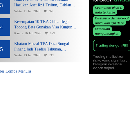
3
Hasilkan Aset Rp1 Triliun, Dahlan
Iskan Siap Membela
Sabtu, 11 Juli 2026
970
Kesempatan 10 TKA China Ilegal
4
Tobong Bata Gunakan Visa Kunjungan
dan Sikap Lunak Ditjen Imigrasi
Kamis, 16 Juli 2026
879
Kepri?
Khatam Massal TPA Desa Sungai
5
Pinang Jadi Tradisi Tahunan,
Wujudkan Generasi Qurani
Senin, 13 Juli 2026
719