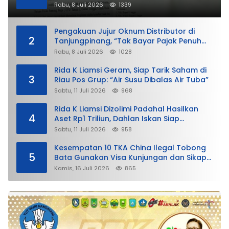
Rabu, 8 Juli 2026
1339
Pengakuan Jujur Oknum Distributor di
2
Tanjungpinang, “Tak Bayar Pajak Penuh
demi Untung”
Rabu, 8 Juli 2026
1028
Rida K Liamsi Geram, Siap Tarik Saham di
3
Riau Pos Grup: “Air Susu Dibalas Air Tuba”
Sabtu, 11 Juli 2026
968
Rida K Liamsi Dizolimi Padahal Hasilkan
4
Aset Rp1 Triliun, Dahlan Iskan Siap
Membela
Sabtu, 11 Juli 2026
958
Kesempatan 10 TKA China Ilegal Tobong
5
Bata Gunakan Visa Kunjungan dan Sikap
Lunak Ditjen Imigrasi Kepri?
Kamis, 16 Juli 2026
865