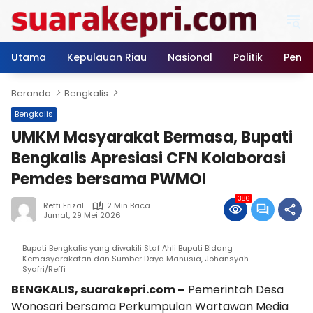
Langsung
ke
konten
Utama
Kepulauan Riau
Nasional
Politik
Pendi
Beranda
Bengkalis
Bengkalis
UMKM Masyarakat Bermasa, Bupati
Bengkalis Apresiasi CFN Kolaborasi
Pemdes bersama PWMOI
386
Reffi Erizal
2 Min Baca
Jumat, 29 Mei 2026
Bupati Bengkalis yang diwakili Staf Ahli Bupati Bidang
Kemasyarakatan dan Sumber Daya Manusia, Johansyah
Syafri/Reffi
BENGKALIS, suarakepri.com –
Pemerintah Desa
Wonosari bersama Perkumpulan Wartawan Media