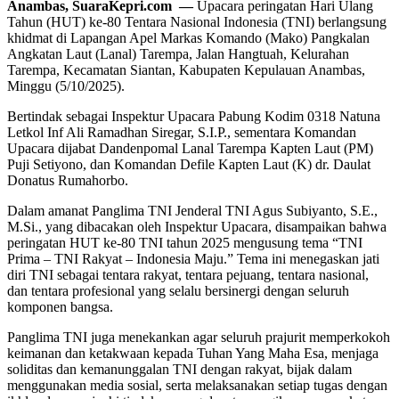
Anambas, SuaraKepri.com —
Upacara peringatan Hari Ulang
Tahun (HUT) ke-80 Tentara Nasional Indonesia (TNI) berlangsung
khidmat di Lapangan Apel Markas Komando (Mako) Pangkalan
Angkatan Laut (Lanal) Tarempa, Jalan Hangtuah, Kelurahan
Tarempa, Kecamatan Siantan, Kabupaten Kepulauan Anambas,
Minggu (5/10/2025).
Bertindak sebagai Inspektur Upacara Pabung Kodim 0318 Natuna
Letkol Inf Ali Ramadhan Siregar, S.I.P., sementara Komandan
Upacara dijabat Dandenpomal Lanal Tarempa Kapten Laut (PM)
Puji Setiyono, dan Komandan Defile Kapten Laut (K) dr. Daulat
Donatus Rumahorbo.
Dalam amanat Panglima TNI Jenderal TNI Agus Subiyanto, S.E.,
M.Si., yang dibacakan oleh Inspektur Upacara, disampaikan bahwa
peringatan HUT ke-80 TNI tahun 2025 mengusung tema “TNI
Prima – TNI Rakyat – Indonesia Maju.” Tema ini menegaskan jati
diri TNI sebagai tentara rakyat, tentara pejuang, tentara nasional,
dan tentara profesional yang selalu bersinergi dengan seluruh
komponen bangsa.
Panglima TNI juga menekankan agar seluruh prajurit memperkokoh
keimanan dan ketakwaan kepada Tuhan Yang Maha Esa, menjaga
soliditas dan kemanunggalan TNI dengan rakyat, bijak dalam
menggunakan media sosial, serta melaksanakan setiap tugas dengan