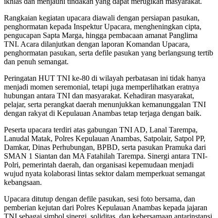
ikhlas dan menjauhi tindakan yang dapat merugikan masyarakat.
Rangkaian kegiatan upacara diawali dengan persiapan pasukan,
penghormatan kepada Inspektur Upacara, mengheningkan cipta,
pengucapan Sapta Marga, hingga pembacaan amanat Panglima
TNI. Acara dilanjutkan dengan laporan Komandan Upacara,
penghormatan pasukan, serta defile pasukan yang berlangsung tertib
dan penuh semangat.
Peringatan HUT TNI ke-80 di wilayah perbatasan ini tidak hanya
menjadi momen seremonial, tetapi juga memperlihatkan eratnya
hubungan antara TNI dan masyarakat. Kehadiran masyarakat,
pelajar, serta perangkat daerah menunjukkan kemanunggalan TNI
dengan rakyat di Kepulauan Anambas tetap terjaga dengan baik.
Peserta upacara terdiri atas gabungan TNI AD, Lanal Tarempa,
Lanudal Matak, Polres Kepulauan Anambas, Satpolair, Satpol PP,
Damkar, Dinas Perhubungan, BPBD, serta pasukan Pramuka dari
SMAN 1 Siantan dan MA Fatahilah Tarempa. Sinergi antara TNI-
Polri, pemerintah daerah, dan organisasi kepemudaan menjadi
wujud nyata kolaborasi lintas sektor dalam memperkuat semangat
kebangsaan.
Upacara ditutup dengan defile pasukan, sesi foto bersama, dan
pemberian kejutan dari Polres Kepulauan Anambas kepada jajaran
TNI sebagai simbol sinergi, soliditas, dan kebersamaan antarinstansi.