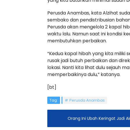
yang kita butuhkan minimal sudah b
Perusda Anambas, kata Alzihat suda
sembako dan pendistribusian baha
Perusda akan mengelola 2 kapal hib
waktu lalu. Namun saat ini kondisi 
membutuhkan perbaikan.
“Kedua kapal hibah yang kita miliki
rusak jadi butuh perbaikan dan dire
lokasi. Nanti kita lihat dulu sejauh
memperbaikinya dulu,” katanya.
[bt]
Tag:
Perusda Anambas
Orang Ini Ubah Keringat Jadi A