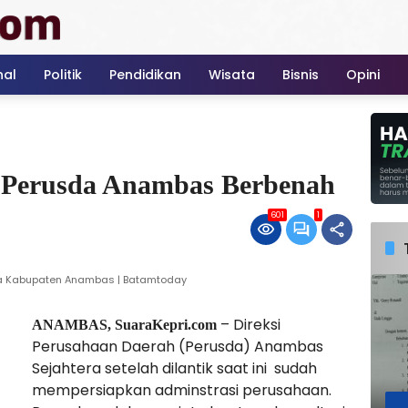
nal
Politik
Pendidikan
Wisata
Bisnis
Opini
si Perusda Anambas Berbenah
601
1
a Kabupaten Anambas | Batamtoday
– Direksi
ANAMBAS, SuaraKepri.com
Perusahaan Daerah (Perusda) Anambas
Sejahtera setelah dilantik saat ini sudah
mempersiapkan adminstrasi perusahaan.