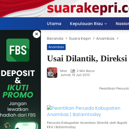
Langsung
ke
konten
Utama
Kepulauan Riau
Nasio
×
Beranda
Suara Kepri
Anambas
Anambas
Usai Dilantik, Direk
Mori
2 Min Baca
Jumat, 19 Juli 2013
Peantikan Perusd
Perusda Kabupaten Anambas Dilantik oleh Bupati
KKA | Batamtoday