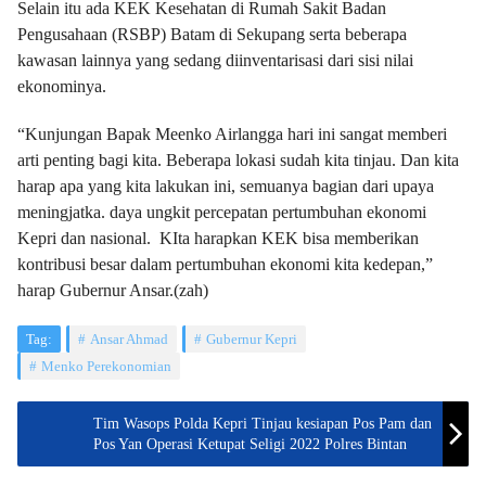
Selain itu ada KEK Kesehatan di Rumah Sakit Badan
Pengusahaan (RSBP) Batam di Sekupang serta beberapa
kawasan lainnya yang sedang diinventarisasi dari sisi nilai
ekonominya.
“Kunjungan Bapak Meenko Airlangga hari ini sangat memberi
arti penting bagi kita. Beberapa lokasi sudah kita tinjau. Dan kita
harap apa yang kita lakukan ini, semuanya bagian dari upaya
meningjatka. daya ungkit percepatan pertumbuhan ekonomi
Kepri dan nasional. KIta harapkan KEK bisa memberikan
kontribusi besar dalam pertumbuhan ekonomi kita kedepan,”
harap Gubernur Ansar.(zah)
Tag:
Ansar Ahmad
Gubernur Kepri
Menko Perekonomian
Tim Wasops Polda Kepri Tinjau kesiapan Pos Pam dan
Pos Yan Operasi Ketupat Seligi 2022 Polres Bintan