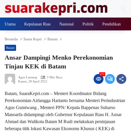
Langsung
ke
konten
Utama
Kepulauan Riau
Nasional
Politik
Pendidikan
Beranda
Suara Kepri
Batam
Batam
Ansar Dampingi Menko Perekonomian
Tinjau KEK di Batam
473
Agus Lantang
3 Min Baca
Kamis, 28 April 2022
Batam, SuaraKepri.com – Menteri Koordinator Bidang
Perekonomian Airlangga Hartanto bersama Menteri Perindustrian
Agus Gumiwang , Menteri PPN/ Kepala Bappenas Suharso
Manoarfa didampingi oleh Gubernur Kepulauan Riau H. Ansar
Ahmad dan Walikota Batam M Rudi melakukan peninjauan
beberapa titik lokasi Kawasan Ekonomu Khusus ( KEK) di