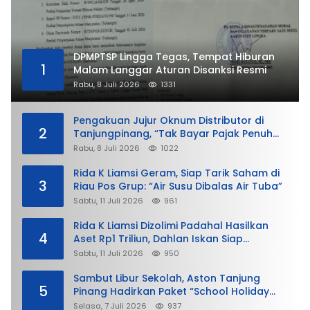
DPMPTSP Lingga Tegas, Tempat Hiburan
1
Malam Langgar Aturan Disanksi Resmi
Rabu, 8 Juli 2026
1331
Pengakuan Jujur Oknum Distributor di
2
Tanjungpinang, “Tak Bayar Pajak Penuh
demi Untung”
Rabu, 8 Juli 2026
1022
Rida K Liamsi Geram, Siap Tarik Saham di
3
Riau Pos Grup: “Air Susu Dibalas Air Tuba”
Sabtu, 11 Juli 2026
961
Rida K Liamsi Dizolimi Padahal Hasilkan
4
Aset Rp1 Triliun, Dahlan Iskan Siap
Membela
Sabtu, 11 Juli 2026
950
Sambut Libur Sekolah, Aston Tanjung
5
Pinang Hadirkan Paket “School Holiday
Getaway”
Selasa, 7 Juli 2026
937