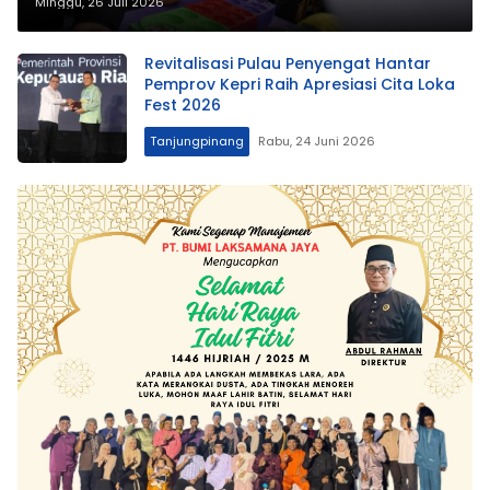
Dikdasmen Tegaskan Pendidikan
Minggu, 26 Juli 2026
Berkualitas untuk Semua
Revitalisasi Pulau Penyengat Hantar
Pemprov Kepri Raih Apresiasi Cita Loka
Fest 2026
Tanjungpinang
Rabu, 24 Juni 2026