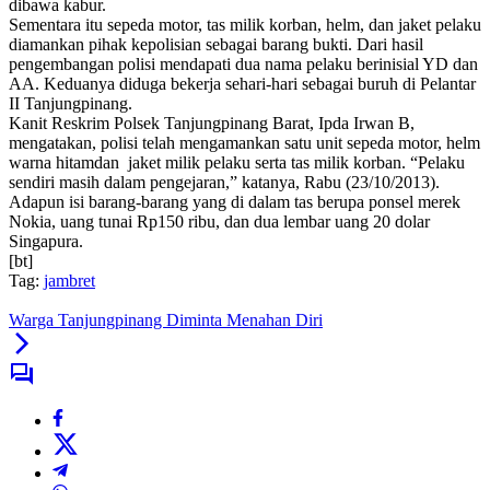
dibawa kabur.
Sementara itu sepeda motor, tas milik korban, helm, dan jaket pelaku
diamankan pihak kepolisian sebagai barang bukti. Dari hasil
pengembangan polisi mendapati dua nama pelaku berinisial YD dan
AA. Keduanya diduga bekerja sehari-hari sebagai buruh di Pelantar
II Tanjungpinang.
Kanit Reskrim Polsek Tanjungpinang Barat, Ipda Irwan B,
mengatakan, polisi telah mengamankan satu unit sepeda motor, helm
warna hitamdan jaket milik pelaku serta tas milik korban. “Pelaku
sendiri masih dalam pengejaran,” katanya, Rabu (23/10/2013).
Adapun isi barang-barang yang di dalam tas berupa ponsel merek
Nokia, uang tunai Rp150 ribu, dan dua lembar uang 20 dolar
Singapura.
[bt]
Tag:
jambret
Warga Tanjungpinang Diminta Menahan Diri