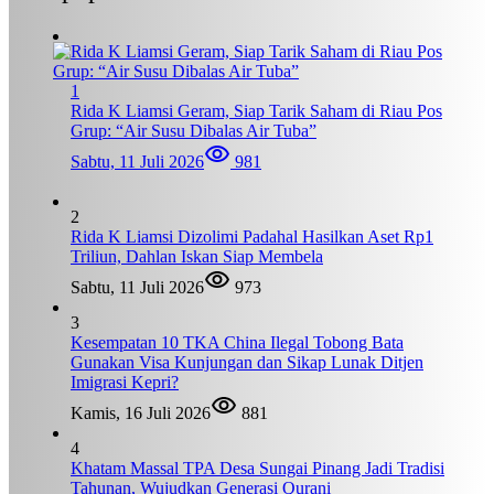
1
Rida K Liamsi Geram, Siap Tarik Saham di Riau Pos
Grup: “Air Susu Dibalas Air Tuba”
Sabtu, 11 Juli 2026
981
2
Rida K Liamsi Dizolimi Padahal Hasilkan Aset Rp1
Triliun, Dahlan Iskan Siap Membela
Sabtu, 11 Juli 2026
973
3
Kesempatan 10 TKA China Ilegal Tobong Bata
Gunakan Visa Kunjungan dan Sikap Lunak Ditjen
Imigrasi Kepri?
Kamis, 16 Juli 2026
881
4
Khatam Massal TPA Desa Sungai Pinang Jadi Tradisi
Tahunan, Wujudkan Generasi Qurani