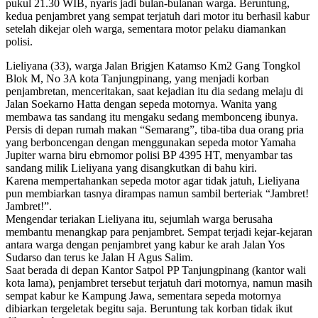
pukul 21.30 WIB, nyaris jadi bulan-bulanan warga. Beruntung,
kedua penjambret yang sempat terjatuh dari motor itu berhasil kabur
setelah dikejar oleh warga, sementara motor pelaku diamankan
polisi.
Lieliyana (33), warga Jalan Brigjen Katamso Km2 Gang Tongkol
Blok M, No 3A kota Tanjungpinang, yang menjadi korban
penjambretan, menceritakan, saat kejadian itu dia sedang melaju di
Jalan Soekarno Hatta dengan sepeda motornya. Wanita yang
membawa tas sandang itu mengaku sedang membonceng ibunya.
Persis di depan rumah makan “Semarang”, tiba-tiba dua orang pria
yang berboncengan dengan menggunakan sepeda motor Yamaha
Jupiter warna biru ebrnomor polisi BP 4395 HT, menyambar tas
sandang milik Lieliyana yang disangkutkan di bahu kiri.
Karena mempertahankan sepeda motor agar tidak jatuh, Lieliyana
pun membiarkan tasnya dirampas namun sambil berteriak “Jambret!
Jambret!”.
Mengendar teriakan Lieliyana itu, sejumlah warga berusaha
membantu menangkap para penjambret. Sempat terjadi kejar-kejaran
antara warga dengan penjambret yang kabur ke arah Jalan Yos
Sudarso dan terus ke Jalan H Agus Salim.
Saat berada di depan Kantor Satpol PP Tanjungpinang (kantor wali
kota lama), penjambret tersebut terjatuh dari motornya, namun masih
sempat kabur ke Kampung Jawa, sementara sepeda motornya
dibiarkan tergeletak begitu saja. Beruntung tak korban tidak ikut