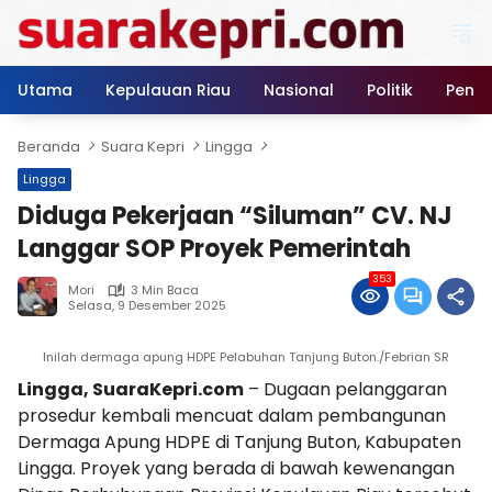
Langsung
ke
konten
Utama
Kepulauan Riau
Nasional
Politik
Pendi
Beranda
Suara Kepri
Lingga
Lingga
Diduga Pekerjaan “Siluman” CV. NJ
Langgar SOP Proyek Pemerintah
353
Mori
3 Min Baca
Selasa, 9 Desember 2025
Inilah dermaga apung HDPE Pelabuhan Tanjung Buton./Febrian SR
Lingga, SuaraKepri.com
– Dugaan pelanggaran
prosedur kembali mencuat dalam pembangunan
Dermaga Apung HDPE di Tanjung Buton, Kabupaten
Lingga. Proyek yang berada di bawah kewenangan