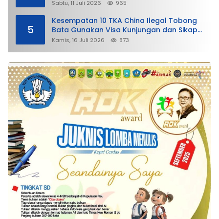
Membela
Sabtu, 11 Juli 2026
965
Kesempatan 10 TKA China Ilegal Tobong
5
Bata Gunakan Visa Kunjungan dan Sikap
Lunak Ditjen Imigrasi Kepri?
Kamis, 16 Juli 2026
873