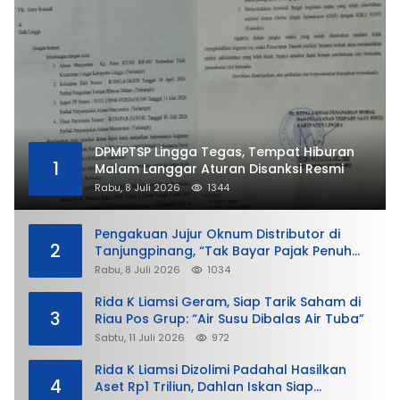
DPMPTSP Lingga Tegas, Tempat Hiburan
1
Malam Langgar Aturan Disanksi Resmi
Rabu, 8 Juli 2026
1344
Pengakuan Jujur Oknum Distributor di
2
Tanjungpinang, “Tak Bayar Pajak Penuh
demi Untung”
Rabu, 8 Juli 2026
1034
Rida K Liamsi Geram, Siap Tarik Saham di
3
Riau Pos Grup: “Air Susu Dibalas Air Tuba”
Sabtu, 11 Juli 2026
972
Rida K Liamsi Dizolimi Padahal Hasilkan
4
Aset Rp1 Triliun, Dahlan Iskan Siap