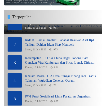
Terpopuler
Rida K Liamsi Geram, Siap Tarik Saham di Riau Pos
1
Grup: “Air Susu Dibalas Air Tuba”
Sabtu, 11 Juli 2026
981
Rida K Liamsi Dizolimi Padahal Hasilkan Aset Rp1
2
Triliun, Dahlan Iskan Siap Membela
Sabtu, 11 Juli 2026
973
Kesempatan 10 TKA China Ilegal Tobong Bata
3
Gunakan Visa Kunjungan dan Sikap Lunak Ditjen
Imigrasi Kepri?
Kamis, 16 Juli 2026
881
Khatam Massal TPA Desa Sungai Pinang Jadi Tradisi
4
Tahunan, Wujudkan Generasi Qurani
Senin, 13 Juli 2026
721
PWI Pusat Sosialisasi Lima Peraturan Organisasi
5
Kamis, 16 Juli 2026
657