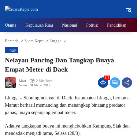
Langsung
ke
konten
Utama
Kepulauan Riau
Nasional
Politik
Pendidikan
Beranda
Suara Kepri
Lingga
Lingga
Nelayan Pancing Dan Tangkap Buaya
Empat Meter di Daek
816
Mori
2 Min Baca
Selasa, 28 Maret 2017
Lingga – Seorang nelayan di Daek, Kabupaten Lingga, bernama
Mamut berhasil memancing dan menangkap binatang predator
ganas, buaya sepanjang empat meter.
Adanya tangkapan buaya ini menghebohkan Kampung Siak dan
mendadak menjadi rame, Selasa (28/3).