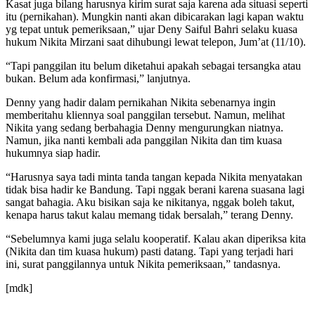
Kasat juga bilang harusnya kirim surat saja karena ada situasi seperti
itu (pernikahan). Mungkin nanti akan dibicarakan lagi kapan waktu
yg tepat untuk pemeriksaan,” ujar Deny Saiful Bahri selaku kuasa
hukum Nikita Mirzani saat dihubungi lewat telepon, Jum’at (11/10).
“Tapi panggilan itu belum diketahui apakah sebagai tersangka atau
bukan. Belum ada konfirmasi,” lanjutnya.
Denny yang hadir dalam pernikahan Nikita sebenarnya ingin
memberitahu kliennya soal panggilan tersebut. Namun, melihat
Nikita yang sedang berbahagia Denny mengurungkan niatnya.
Namun, jika nanti kembali ada panggilan Nikita dan tim kuasa
hukumnya siap hadir.
“Harusnya saya tadi minta tanda tangan kepada Nikita menyatakan
tidak bisa hadir ke Bandung. Tapi nggak berani karena suasana lagi
sangat bahagia. Aku bisikan saja ke nikitanya, nggak boleh takut,
kenapa harus takut kalau memang tidak bersalah,” terang Denny.
“Sebelumnya kami juga selalu kooperatif. Kalau akan diperiksa kita
(Nikita dan tim kuasa hukum) pasti datang. Tapi yang terjadi hari
ini, surat panggilannya untuk Nikita pemeriksaan,” tandasnya.
[mdk]