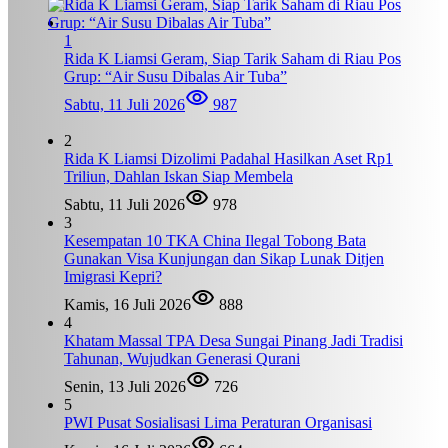
1
Rida K Liamsi Geram, Siap Tarik Saham di Riau Pos
Grup: “Air Susu Dibalas Air Tuba”
Sabtu, 11 Juli 2026
987
2
Rida K Liamsi Dizolimi Padahal Hasilkan Aset Rp1
Triliun, Dahlan Iskan Siap Membela
Sabtu, 11 Juli 2026
978
3
Kesempatan 10 TKA China Ilegal Tobong Bata
Gunakan Visa Kunjungan dan Sikap Lunak Ditjen
Imigrasi Kepri?
Kamis, 16 Juli 2026
888
4
Khatam Massal TPA Desa Sungai Pinang Jadi Tradisi
Tahunan, Wujudkan Generasi Qurani
Senin, 13 Juli 2026
726
5
PWI Pusat Sosialisasi Lima Peraturan Organisasi