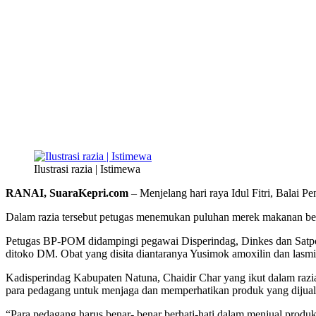
Ilustrasi razia | Istimewa
RANAI, SuaraKepri.com
– Menjelang hari raya Idul Fitri, Balai
Dalam razia tersebut petugas menemukan puluhan merek makanan berk
Petugas BP-POM didampingi pegawai Disperindag, Dinkes dan Satpol
ditoko DM. Obat yang disita diantaranya Yusimok amoxilin dan lasm
Kadisperindag Kabupaten Natuna, Chaidir Char yang ikut dalam razia 
para pedagang untuk menjaga dan memperhatikan produk yang dijual
“Para pedagang harus benar- benar berhati-hati dalam menjual prod