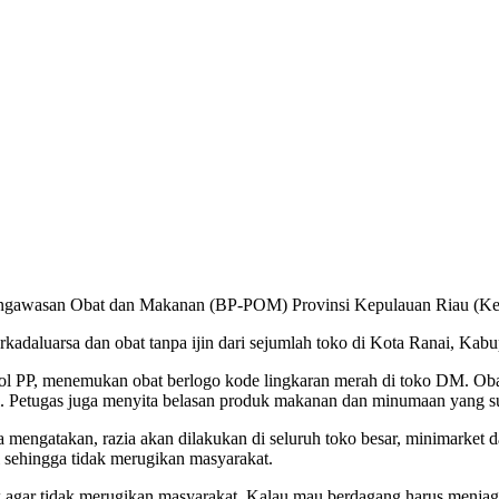
 Pengawasan Obat dan Makanan (BP-POM) Provinsi Kepulauan Riau (Kep
adaluarsa dan obat tanpa ijin dari sejumlah toko di Kota Ranai, Kab
 PP, menemukan obat berlogo kode lingkaran merah di toko DM. Obat t
i. Petugas juga menyita belasan produk makanan dan minumaan yang s
mengatakan, razia akan dilakukan di seluruh toko besar, minimarket da
 sehingga tidak merugikan masyarakat.
uk agar tidak merugikan masyarakat. Kalau mau berdagang harus menja