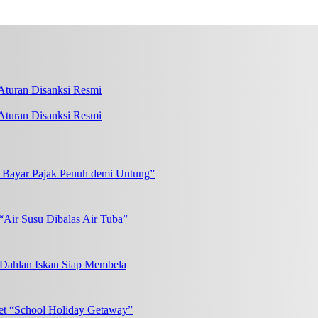
turan Disanksi Resmi
k Bayar Pajak Penuh demi Untung”
“Air Susu Dibalas Air Tuba”
, Dahlan Iskan Siap Membela
et “School Holiday Getaway”