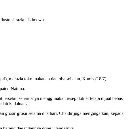
Ilustrasi razia | Istimewa
ri), merazia toko makanan dan obat-obatan, Kamis (18/7).
upaten Natuna.
ersebut seharusnya menggunakan resep dokter tetapi dijual bebas
udah kadaluarsa.
n grosir-grosir selama dua hari. Chaidir juga mengingatkan, kepada
ga barang dagangannya dong,” tandasnya.