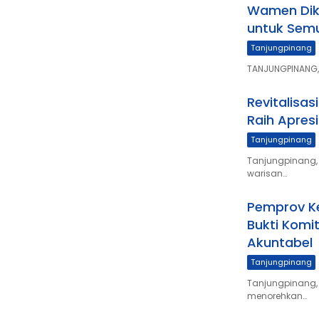
Wamen Dik
untuk Sem
Tanjungpinang
TANJUNGPINANG, S
Revitalisa
Raih Apresi
Tanjungpinang
Tanjungpinang,
warisan…
Pemprov Ke
Bukti Komi
Akuntabel
Tanjungpinang
Tanjungpinang, 
menorehkan…