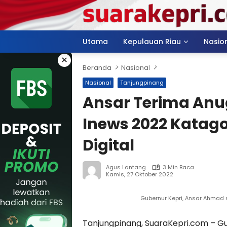
Langsung
ke
konten
Utama
Kepulauan Riau
Nasio
×
Beranda
Nasional
Nasional
Tanjungpinang
Ansar Terima Anu
Inews 2022 Katago
Digital
Agus Lantang
3 Min Baca
Kamis, 27 Oktober 2022
Gubernur Kepri, Ansar Ahmad 
Tanjungpinang, SuaraKepri.com – G