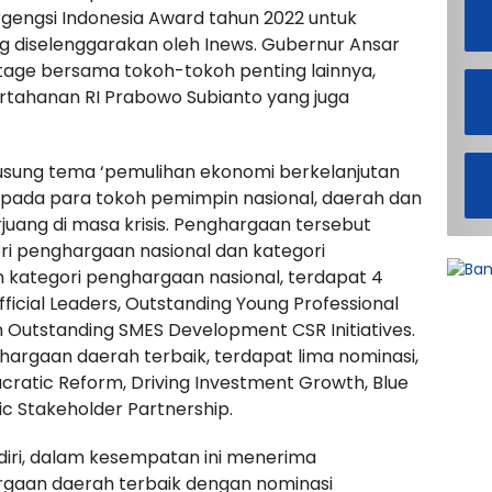
engsi Indonesia Award tahun 2022 untuk
ng diselenggarakan oleh Inews. Gubernur Ansar
tage bersama tokoh-tokoh penting lainnya,
rtahanan RI Prabowo Subianto yang juga
gusung tema ‘pemulihan ekonomi berkelanjutan
epada para tokoh pemimpin nasional, daerah dan
juang di masa krisis. Penghargaan tersebut
gori penghargaan nasional dan kategori
 kategori penghargaan nasional, terdapat 4
ficial Leaders, Outstanding Young Professional
an Outstanding SMES Development CSR Initiatives.
hargaan daerah terbaik, terdapat lima nominasi,
ucratic Reform, Driving Investment Growth, Blue
c Stakeholder Partnership.
diri, dalam kesempatan ini menerima
rgaan daerah terbaik dengan nominasi