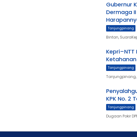
Gubernur 
Dermaga II
Harapanny
Tanjungpinang
Bintan, SuaraKe
Kepri–NTT P
Ketahanan
Tanjungpinang
Tanjungpinang,
Penyalahgu
KPK No. 2 
Tanjungpinang
Dugaan Pokir DPR