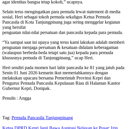
agar identitas bangsa tetap kokoh,” ucapnya.
Selain terus mengingatkan para pemuda lewat statement di media
sosial, Heri sebagai tokoh pemuda sekaligus Ketua Pemuda
Pancasila di Kota Tanjungpinang juga sering menggelar kegiatan
yang bersifat
penguatan nilai-nilai persatuan dan pancasila kepada para pemuda.
“Ya sampai saat ini upaya yang terus kami lakukan adalah memberi
penguatan menjaga persatuan & kesatuan didalam keberagaman
(walaupun berbeda-beda tetapi satu jua) kepada para pemuda
khususnya pemuda di Tanjungpinang,” ucap Heri.
Heri sendiri pada momen hari lahir pancasila ke 81 yang jatuh pada
Senin 01 Juni 2026 kemarin ikut memeriahkannya dengan
melakukan upacara bersama Pemerintah Provinsi Kepri dan
Pengurus Pemuda Pancasila Kepulauan Riau di Halaman Kantor
Gubernur Kepri, Dompak.
Penulis : Angga
Tag:
Pemuda Pancasila Tanjungpinang
Ketua DPRD Kepri Janji Bawa Aspirasi Nelayan ke Pusat: Izin