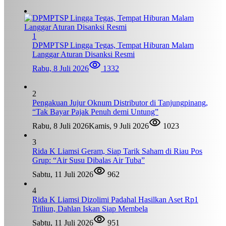
1
DPMPTSP Lingga Tegas, Tempat Hiburan Malam
Langgar Aturan Disanksi Resmi
Rabu, 8 Juli 2026
1332
2
Pengakuan Jujur Oknum Distributor di Tanjungpinang,
“Tak Bayar Pajak Penuh demi Untung”
Rabu, 8 Juli 2026
Kamis, 9 Juli 2026
1023
3
Rida K Liamsi Geram, Siap Tarik Saham di Riau Pos
Grup: “Air Susu Dibalas Air Tuba”
Sabtu, 11 Juli 2026
962
4
Rida K Liamsi Dizolimi Padahal Hasilkan Aset Rp1
Triliun, Dahlan Iskan Siap Membela
Sabtu, 11 Juli 2026
951