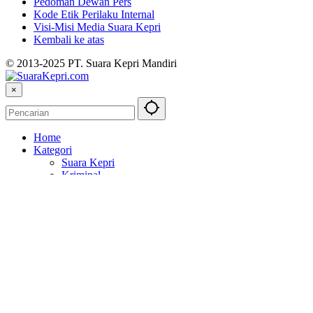
Pedoman Dewan Pers
Kode Etik Perilaku Internal
Visi-Misi Media Suara Kepri
Kembali ke atas
© 2013-2025 PT. Suara Kepri Mandiri
×
Home
Kategori
Suara Kepri
Kriminal
Politik
Topik
Balapan
Berita Otomotif
Bulutangkis
Kejahatan
Laman
SOP Perlindungan Wartawan
Kode Etik Perilaku Internal
Indeks