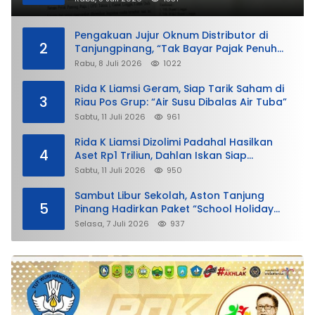
Pengakuan Jujur Oknum Distributor di
2
Tanjungpinang, “Tak Bayar Pajak Penuh
demi Untung”
Rabu, 8 Juli 2026
1022
Rida K Liamsi Geram, Siap Tarik Saham di
3
Riau Pos Grup: “Air Susu Dibalas Air Tuba”
Sabtu, 11 Juli 2026
961
Rida K Liamsi Dizolimi Padahal Hasilkan
4
Aset Rp1 Triliun, Dahlan Iskan Siap
Membela
Sabtu, 11 Juli 2026
950
Sambut Libur Sekolah, Aston Tanjung
5
Pinang Hadirkan Paket “School Holiday
Getaway”
Selasa, 7 Juli 2026
937