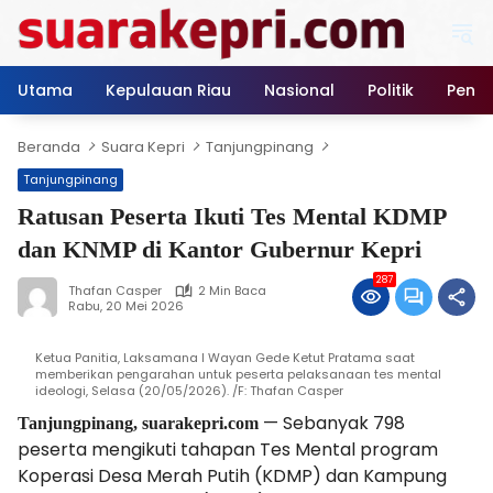
Langsung
ke
konten
Utama
Kepulauan Riau
Nasional
Politik
Pendi
Beranda
Suara Kepri
Tanjungpinang
Tanjungpinang
Ratusan Peserta Ikuti Tes Mental KDMP
dan KNMP di Kantor Gubernur Kepri
287
Thafan Casper
2 Min Baca
Rabu, 20 Mei 2026
Ketua Panitia, Laksamana I Wayan Gede Ketut Pratama saat
memberikan pengarahan untuk peserta pelaksanaan tes mental
ideologi, Selasa (20/05/2026). /F: Thafan Casper
— Sebanyak 798
Tanjungpinang, suarakepri.com
peserta mengikuti tahapan Tes Mental program
Koperasi Desa Merah Putih (KDMP) dan Kampung