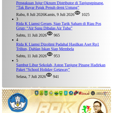
Pengakuan Jujur Oknum Distributor di Tanjungpinang,
“Tak Bayar Pajak Penuh demi Untung”
Rabu, 8 Juli 2026
Kamis, 9 Juli 2026
1025
3
Rida K Liamsi Geram, Siap Tarik Saham di Riau Pos
Grup: “Air Susu Dibalas Air Tuba”
Sabtu, 11 Juli 2026
965
4
Rida K Liamsi Dizolimi Padahal Hasilkan Aset Rp1
Triliun, Dahlan Iskan Siap Membela
Sabtu, 11 Juli 2026
953
5
Sambut Libur Sekolah, Aston Tanjung Pinang Hadirkan
Paket “School Holiday Getaway”
Selasa, 7 Juli 2026
941