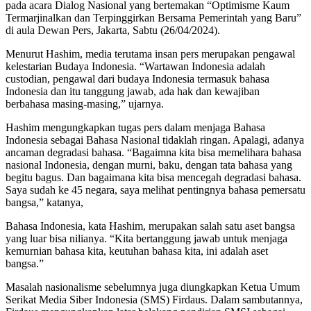
pada acara Dialog Nasional yang bertemakan “Optimisme Kaum
Termarjinalkan dan Terpinggirkan Bersama Pemerintah yang Baru”
di aula Dewan Pers, Jakarta, Sabtu (26/04/2024).
Menurut Hashim, media terutama insan pers merupakan pengawal
kelestarian Budaya Indonesia. “Wartawan Indonesia adalah
custodian, pengawal dari budaya Indonesia termasuk bahasa
Indonesia dan itu tanggung jawab, ada hak dan kewajiban
berbahasa masing-masing,” ujarnya.
Hashim mengungkapkan tugas pers dalam menjaga Bahasa
Indonesia sebagai Bahasa Nasional tidaklah ringan. Apalagi, adanya
ancaman degradasi bahasa. “Bagaimna kita bisa memelihara bahasa
nasional Indonesia, dengan murni, baku, dengan tata bahasa yang
begitu bagus. Dan bagaimana kita bisa mencegah degradasi bahasa.
Saya sudah ke 45 negara, saya melihat pentingnya bahasa pemersatu
bangsa,” katanya,
Bahasa Indonesia, kata Hashim, merupakan salah satu aset bangsa
yang luar bisa nilianya. “Kita bertanggung jawab untuk menjaga
kemurnian bahasa kita, keutuhan bahasa kita, ini adalah aset
bangsa.”
Masalah nasionalisme sebelumnya juga diungkapkan Ketua Umum
Serikat Media Siber Indonesia (SMS) Firdaus. Dalam sambutannya,