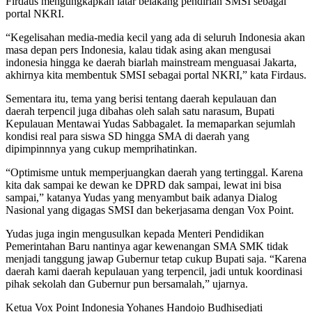
Firdaus mengungkapkan latar belakang pendirian SMSI sebagai
portal NKRI.
“Kegelisahan media-media kecil yang ada di seluruh Indonesia akan
masa depan pers Indonesia, kalau tidak asing akan mengusai
indonesia hingga ke daerah biarlah mainstream menguasai Jakarta,
akhirnya kita membentuk SMSI sebagai portal NKRI,” kata Firdaus.
Sementara itu, tema yang berisi tentang daerah kepulauan dan
daerah terpencil juga dibahas oleh salah satu narasum, Bupati
Kepulauan Mentawai Yudas Sabbagalet. Ia memaparkan sejumlah
kondisi real para siswa SD hingga SMA di daerah yang
dipimpinnnya yang cukup memprihatinkan.
“Optimisme untuk memperjuangkan daerah yang tertinggal. Karena
kita dak sampai ke dewan ke DPRD dak sampai, lewat ini bisa
sampai,” katanya Yudas yang menyambut baik adanya Dialog
Nasional yang digagas SMSI dan bekerjasama dengan Vox Point.
Yudas juga ingin mengusulkan kepada Menteri Pendidikan
Pemerintahan Baru nantinya agar kewenangan SMA SMK tidak
menjadi tanggung jawap Gubernur tetap cukup Bupati saja. “Karena
daerah kami daerah kepulauan yang terpencil, jadi untuk koordinasi
pihak sekolah dan Gubernur pun bersamalah,” ujarnya.
Ketua Vox Point Indonesia Yohanes Handojo Budhisedjati