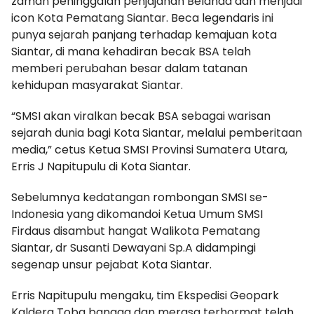
zaman peninggalan penjajahan Belanda dan menjadi
icon Kota Pematang Siantar. Beca legendaris ini
punya sejarah panjang terhadap kemajuan kota
Siantar, di mana kehadiran becak BSA telah
memberi perubahan besar dalam tatanan
kehidupan masyarakat Siantar.
“SMSI akan viralkan becak BSA sebagai warisan
sejarah dunia bagi Kota Siantar, melalui pemberitaan
media,” cetus Ketua SMSI Provinsi Sumatera Utara,
Erris J Napitupulu di Kota Siantar.
Sebelumnya kedatangan rombongan SMSI se-
Indonesia yang dikomandoi Ketua Umum SMSI
Firdaus disambut hangat Walikota Pematang
Siantar, dr Susanti Dewayani Sp.A didampingi
segenap unsur pejabat Kota Siantar.
Erris Napitupulu mengaku, tim Ekspedisi Geopark
Kaldera Toba bangga dan merasa terhormat telah