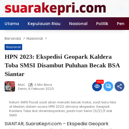
Langsung
ke
konten
Utama
Kepulauan Riau
Nasional
Politik
Pendi
Beranda
Nasional
Nasional
HPN 2023: Ekspedisi Geopark Kaldera
Toba SMSI Disambut Puluhan Becak BSA
Siantar
1323
Mori
3 Min Baca
Senin, 6 Februari 2023
Ketum SMSI Pusat saat akan menaiki becak motor, saat baru tiba
di Medan dalam acara HPN 2023, dimana ekspedisi Geopark
Kaldera Toba ikut disemboyankan, pada hari Senin (6/2)./F.dok
SMSI
SIANTAR, SuaraKepri.com – Ekspedisi Geopark