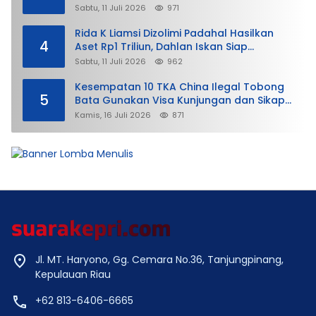
Sabtu, 11 Juli 2026
971
Rida K Liamsi Dizolimi Padahal Hasilkan
4
Aset Rp1 Triliun, Dahlan Iskan Siap
Membela
Sabtu, 11 Juli 2026
962
Kesempatan 10 TKA China Ilegal Tobong
5
Bata Gunakan Visa Kunjungan dan Sikap
Lunak Ditjen Imigrasi Kepri?
Kamis, 16 Juli 2026
871
Jl. MT. Haryono, Gg. Cemara No.36, Tanjungpinang,
Kepulauan Riau
+62 813-6406-6665