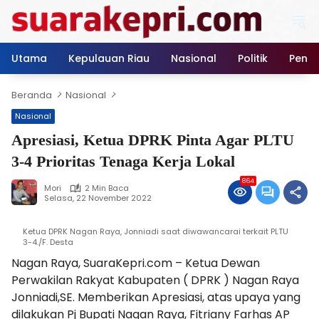
Langsung
ke
konten
Utama
Kepulauan Riau
Nasional
Politik
Pendi
Beranda
Nasional
Nasional
Apresiasi, Ketua DPRK Pinta Agar PLTU
3-4 Prioritas Tenaga Kerja Lokal
864
Mori
2 Min Baca
Selasa, 22 November 2022
Ketua DPRK Nagan Raya, Jonniadi saat diwawancarai terkait PLTU
3-4./F. Desta
Nagan Raya, SuaraKepri.com – Ketua Dewan
Perwakilan Rakyat Kabupaten ( DPRK ) Nagan Raya
Jonniadi,SE. Memberikan Apresiasi, atas upaya yang
dilakukan Pj Bupati Nagan Raya, Fitriany Farhas AP