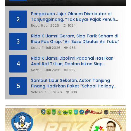
Pengakuan Jujur Oknum Distributor di
2
Tanjungpinang, “Tak Bayar Pajak Penuh
demi Untung”
Rabu, 8 Juli 2026
1024
Rida K Liamsi Geram, Siap Tarik Saham di
3
Riau Pos Grup: “Air Susu Dibalas Air Tuba”
Sabtu, 11 Juli 2026
963
Rida K Liamsi Dizolimi Padahal Hasilkan
4
Aset Rp1 Triliun, Dahlan Iskan Siap
Membela
Sabtu, 11 Juli 2026
952
Sambut Libur Sekolah, Aston Tanjung
5
Pinang Hadirkan Paket “School Holiday
Getaway”
Selasa, 7 Juli 2026
939