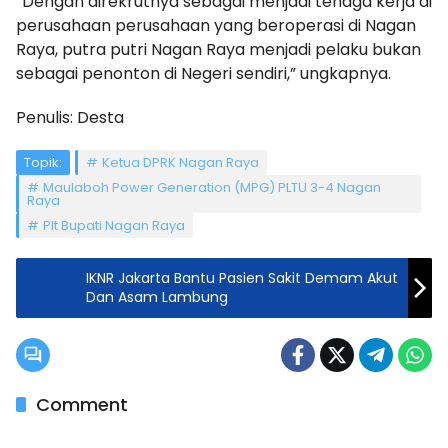
“Dengan direkrutnya sebagai menjadi tenaga kerja di
perusahaan perusahaan yang beroperasi di Nagan
Raya, putra putri Nagan Raya menjadi pelaku bukan
sebagai penonton di Negeri sendiri,” ungkapnya.
Penulis: Desta
Topik:
Ketua DPRK Nagan Raya
Maulaboh Power Generation (MPG) PLTU 3-4 Nagan
Raya
Plt Bupati Nagan Raya
IKNR Jakarta Bantu Pasien Sakit Demam Akut
Dan Asam Lambung
Comment