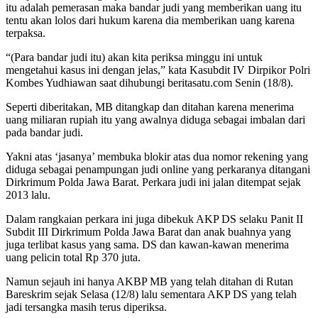
itu adalah pemerasan maka bandar judi yang memberikan uang itu
tentu akan lolos dari hukum karena dia memberikan uang karena
terpaksa.
“(Para bandar judi itu) akan kita periksa minggu ini untuk
mengetahui kasus ini dengan jelas,” kata Kasubdit IV Dirpikor Polri
Kombes Yudhiawan saat dihubungi beritasatu.com Senin (18/8).
Seperti diberitakan, MB ditangkap dan ditahan karena menerima
uang miliaran rupiah itu yang awalnya diduga sebagai imbalan dari
pada bandar judi.
Yakni atas ‘jasanya’ membuka blokir atas dua nomor rekening yang
diduga sebagai penampungan judi online yang perkaranya ditangani
Dirkrimum Polda Jawa Barat. Perkara judi ini jalan ditempat sejak
2013 lalu.
Dalam rangkaian perkara ini juga dibekuk AKP DS selaku Panit II
Subdit III Dirkrimum Polda Jawa Barat dan anak buahnya yang
juga terlibat kasus yang sama. DS dan kawan-kawan menerima
uang pelicin total Rp 370 juta.
Namun sejauh ini hanya AKBP MB yang telah ditahan di Rutan
Bareskrim sejak Selasa (12/8) lalu sementara AKP DS yang telah
jadi tersangka masih terus diperiksa.