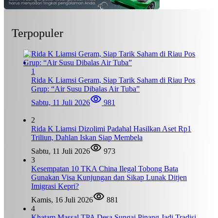
Terpopuler
1
Rida K Liamsi Geram, Siap Tarik Saham di Riau Pos
Grup: “Air Susu Dibalas Air Tuba”
Sabtu, 11 Juli 2026
981
2
Rida K Liamsi Dizolimi Padahal Hasilkan Aset Rp1
Triliun, Dahlan Iskan Siap Membela
Sabtu, 11 Juli 2026
973
3
Kesempatan 10 TKA China Ilegal Tobong Bata
Gunakan Visa Kunjungan dan Sikap Lunak Ditjen
Imigrasi Kepri?
Kamis, 16 Juli 2026
881
4
Khatam Massal TPA Desa Sungai Pinang Jadi Tradisi