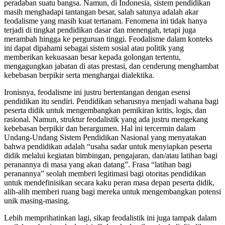
peradaban suatu bangsa. Namun, di Indonesia, sistem pendidikan
masih menghadapi tantangan besar, salah satunya adalah akar
feodalisme yang masih kuat tertanam. Fenomena ini tidak hanya
terjadi di tingkat pendidikan dasar dan menengah, tetapi juga
merambah hingga ke perguruan tinggi. Feodalisme dalam konteks
ini dapat dipahami sebagai sistem sosial atau politik yang
memberikan kekuasaan besar kepada golongan tertentu,
mengagungkan jabatan di atas prestasi, dan cenderung menghambat
kebebasan berpikir serta menghargai dialektika.
Ironisnya, feodalisme ini justru bertentangan dengan esensi
pendidikan itu sendiri. Pendidikan seharusnya menjadi wahana bagi
peserta didik untuk mengembangkan pemikiran kritis, logis, dan
rasional. Namun, struktur feodalistik yang ada justru mengekang
kebebasan berpikir dan berargumen. Hal ini tercermin dalam
Undang-Undang Sistem Pendidikan Nasional yang menyatakan
bahwa pendidikan adalah “usaha sadar untuk menyiapkan peserta
didik melalui kegiatan bimbingan, pengajaran, dan/atau latihan bagi
peranannya di masa yang akan datang”. Frasa “latihan bagi
peranannya” seolah memberi legitimasi bagi otoritas pendidikan
untuk mendefinisikan secara kaku peran masa depan peserta didik,
alih-alih memberi ruang bagi mereka untuk mengembangkan potensi
unik masing-masing.
Lebih memprihatinkan lagi, sikap feodalistik ini juga tampak dalam