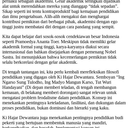
perilaku sebagian akademisi. Gelar akademik seringkali dijadikan
alat untuk merendahkan mereka yang dianggap “tidak sepadan”.
Sikap seperti ini tentu kontraproduktif bagi kemajuan pendidikan
dan ilmu pengetahuan. Alih-alih mengakui dan menghargai
kontribusi pemikiran dari berbagai pihak, akademisi dengan ego
tinggi justru membatasi diri dengan cara pandang yang sempit.
Kita dapat belajar dari sosok-sosok cendekiawan besar Indonesia
seperti Pramoedya Ananta Toer. Meskipun tidak memiliki gelar
akademik formal yang tinggi, karya-karyanya diakui secara
internasional dan bahkan disejajarkan dengan pemenang Nobel
Sastra. Ini menunjukkan bahwa kecemerlangan pemikiran tidak
selalu berkorelasi dengan gelar akademik.
Di tengah tantangan ini, kita perlu kembali merefleksikan filosofi
pendidikan yang digagas oleh Ki Hajar Dewantara. Semboyan “Ing
Ngarso Sung Tulodho, Ing Madyo Mangun Karso, Tut Wuri
Handayani” (Di depan memberi teladan, di tengah membangun
kemauan, di belakang memberi dorongan) sangat relevan untuk
mengatasi problem feodalisme dalam pendidikan. Konsep ini
menekankan pentingnya keteladanan, fasilitasi, dan dukungan dalam
proses pendidikan, bukan dominasi dan hierarki yang kaku.
Ki Hajar Dewantara juga menekankan pentingnya pendidikan budi
pekerti yang bertujuan membentuk manusia yang mandiri,
berkepribadian, dan beradab. Implementasi konsep ini