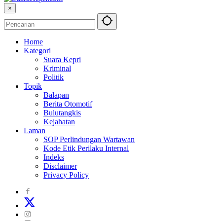
×
Home
Kategori
Suara Kepri
Kriminal
Politik
Topik
Balapan
Berita Otomotif
Bulutangkis
Kejahatan
Laman
SOP Perlindungan Wartawan
Kode Etik Perilaku Internal
Indeks
Disclaimer
Privacy Policy