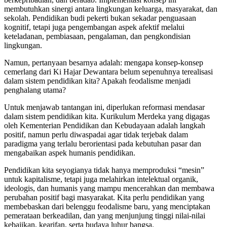
membutuhkan sinergi antara lingkungan keluarga, masyarakat, dan
sekolah. Pendidikan budi pekerti bukan sekadar penguasaan
kognitif, tetapi juga pengembangan aspek afektif melalui
keteladanan, pembiasaan, pengalaman, dan pengkondisian
lingkungan.
Namun, pertanyaan besarnya adalah: mengapa konsep-konsep
cemerlang dari Ki Hajar Dewantara belum sepenuhnya terealisasi
dalam sistem pendidikan kita? Apakah feodalisme menjadi
penghalang utama?
Untuk menjawab tantangan ini, diperlukan reformasi mendasar
dalam sistem pendidikan kita. Kurikulum Merdeka yang digagas
oleh Kementerian Pendidikan dan Kebudayaan adalah langkah
positif, namun perlu diwaspadai agar tidak terjebak dalam
paradigma yang terlalu berorientasi pada kebutuhan pasar dan
mengabaikan aspek humanis pendidikan.
Pendidikan kita seyogianya tidak hanya memproduksi “mesin”
untuk kapitalisme, tetapi juga melahirkan intelektual organik,
ideologis, dan humanis yang mampu mencerahkan dan membawa
perubahan positif bagi masyarakat. Kita perlu pendidikan yang
membebaskan dari belenggu feodalisme baru, yang menciptakan
pemerataan berkeadilan, dan yang menjunjung tinggi nilai-nilai
kebajikan, kearifan, serta budaya luhur bangsa.