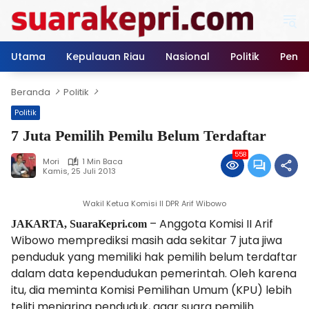
Langsung
ke
konten
Utama
Kepulauan Riau
Nasional
Politik
Pendi
Beranda
Politik
Politik
7 Juta Pemilih Pemilu Belum Terdaftar
558
Mori
1 Min Baca
Kamis, 25 Juli 2013
Wakil Ketua Komisi II DPR Arif Wibowo
– Anggota Komisi II Arif
JAKARTA, SuaraKepri.com
Wibowo memprediksi masih ada sekitar 7 juta jiwa
penduduk yang memiliki hak pemilih belum terdaftar
dalam data kependudukan pemerintah. Oleh karena
itu, dia meminta Komisi Pemilihan Umum (KPU) lebih
teliti menjaring penduduk, agar suara pemilih