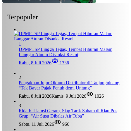
Terpopuler
1
DPMPTSP Lingga Tegas, Tempat Hiburan Malam
Langgar Aturan Disanksi Resmi
Rabu, 8 Juli 2026
1336
2
Pengakuan Jujur Oknum Distributor di Tanjungpinang,
“Tak Bayar Pajak Penuh demi Untung”
Rabu, 8 Juli 2026
Kamis, 9 Juli 2026
1026
3
Rida K Liamsi Geram, Siap Tarik Saham di Riau Pos
Grup: “Air Susu Dibalas Air Tuba”
Sabtu, 11 Juli 2026
966