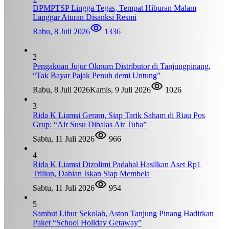
DPMPTSP Lingga Tegas, Tempat Hiburan Malam
Langgar Aturan Disanksi Resmi
Rabu, 8 Juli 2026
1336
2
Pengakuan Jujur Oknum Distributor di Tanjungpinang,
“Tak Bayar Pajak Penuh demi Untung”
Rabu, 8 Juli 2026
Kamis, 9 Juli 2026
1026
3
Rida K Liamsi Geram, Siap Tarik Saham di Riau Pos
Grup: “Air Susu Dibalas Air Tuba”
Sabtu, 11 Juli 2026
966
4
Rida K Liamsi Dizolimi Padahal Hasilkan Aset Rp1
Triliun, Dahlan Iskan Siap Membela
Sabtu, 11 Juli 2026
954
5
Sambut Libur Sekolah, Aston Tanjung Pinang Hadirkan
Paket “School Holiday Getaway”