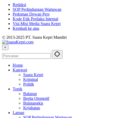
Redaksi
SOP Perlindungan Wartawan
Pedoman Dewan Pers
Kode Etik Perilaku Internal
Visi-Misi Media Suara Kepri
Kembali ke atas
© 2013-2025 PT. Suara Kepri Mandiri
×
Home
Kategori
Suara Kepri
Kriminal
Politik
Topik
Balapan
Berita Otomotif
Bulutangkis
Kejahatan
Laman
SOP Perlindungan Wartawan