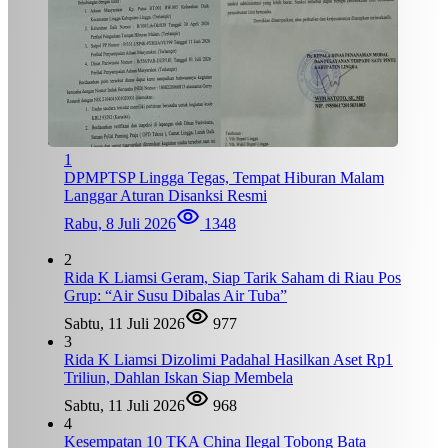
1
DPMPTSP Lingga Tegas, Tempat Hiburan Malam
Langgar Aturan Disanksi Resmi
Rabu, 8 Juli 2026
1348
2
Rida K Liamsi Geram, Siap Tarik Saham di Riau Pos
Grup: “Air Susu Dibalas Air Tuba”
Sabtu, 11 Juli 2026
977
3
Rida K Liamsi Dizolimi Padahal Hasilkan Aset Rp1
Triliun, Dahlan Iskan Siap Membela
Sabtu, 11 Juli 2026
968
4
Kesempatan 10 TKA China Ilegal Tobong Bata