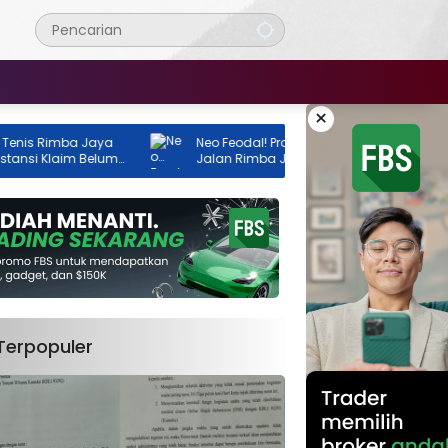
×
Rimba Jaya
Neo Feodal! Proyek Lapangan Tenis di
 Klaim Belum
Jalan Rimba Jaya Berani Berdiri Tanpa
Izin, Pemilik Malah Pamer Progres 70
Persen
Terpopuler