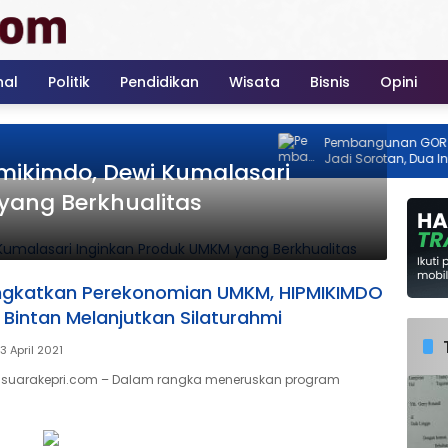
nal
Politik
Pendidikan
Wisata
Bisnis
Opini
Pembangunan GOR Tenis 
Jadi Sorotan, Dua Instansi
mikimdo, Dewi Kumalasari
Ada Izin
yang Berkhualitas
ngkatkan Perekonomian UMKM, HIPMIKIMDO
Bintan Melanjutkan Silaturahmi
3 April 2021
 suarakepri.com – Dalam rangka meneruskan program