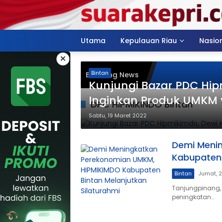
Langsung
ke
konten
Utama
Kepulauan Riau
Nasio
×
Bintan
Breaking News
Kunjungi Bazar PDC Hip
Inginkan Produk UMKM 
DPC HIPMIKINDO Bintan
Sabtu, 19 Maret 2022
Demi Meni
Kabupaten 
Bintan
Jumat, 2
Tanjungpinang,
peningkatan…