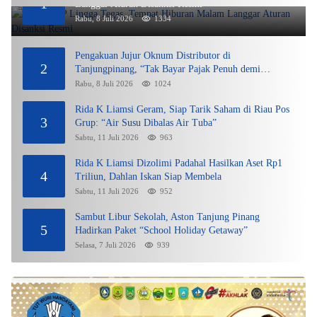
1
Langgar Aturan Disanksi Resmi
Rabu, 8 Juli 2026
1334
Pengakuan Jujur Oknum Distributor di
2
Tanjungpinang, “Tak Bayar Pajak Penuh demi
Untung”
Rabu, 8 Juli 2026
1024
Rida K Liamsi Geram, Siap Tarik Saham di Riau Pos
3
Grup: “Air Susu Dibalas Air Tuba”
Sabtu, 11 Juli 2026
963
Rida K Liamsi Dizolimi Padahal Hasilkan Aset Rp1
4
Triliun, Dahlan Iskan Siap Membela
Sabtu, 11 Juli 2026
952
Sambut Libur Sekolah, Aston Tanjung Pinang
5
Hadirkan Paket “School Holiday Getaway”
Selasa, 7 Juli 2026
939