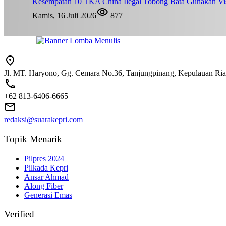
Kesempatan 10 TKA China Ilegal Tobong Bata Gunakan Vis
Kamis, 16 Juli 2026
877
Jl. MT. Haryono, Gg. Cemara No.36, Tanjungpinang, Kepulauan Ri
+62 813-6406-6665
redaksi@suarakepri.com
Topik Menarik
Pilpres 2024
Pilkada Kepri
Ansar Ahmad
Along Fiber
Generasi Emas
Verified