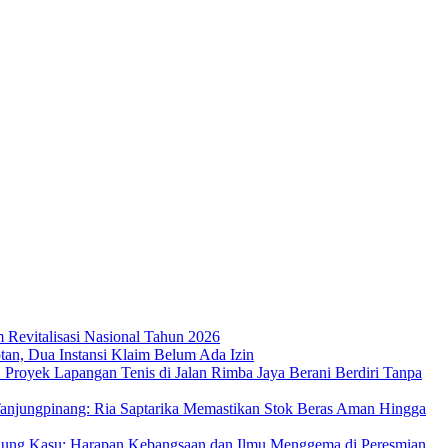
m Revitalisasi Nasional Tahun 2026
an, Dua Instansi Klaim Belum Ada Izin
 Proyek Lapangan Tenis di Jalan Rimba Jaya Berani Berdiri Tanpa
njungpinang: Ria Saptarika Memastikan Stok Beras Aman Hingga
Ujung Kasu: Harapan Kebangsaan dan Ilmu Menggema di Peresmian