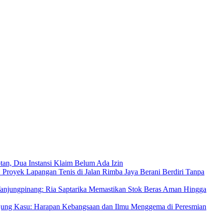
an, Dua Instansi Klaim Belum Ada Izin
 Proyek Lapangan Tenis di Jalan Rimba Jaya Berani Berdiri Tanpa
njungpinang: Ria Saptarika Memastikan Stok Beras Aman Hingga
Ujung Kasu: Harapan Kebangsaan dan Ilmu Menggema di Peresmian