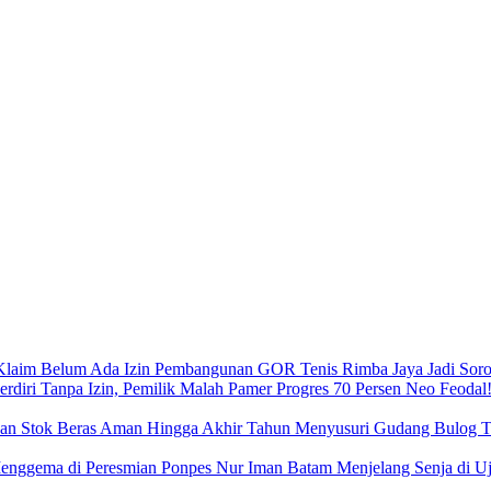
Pembangunan GOR Tenis Rimba Jaya Jadi Sorot
Neo Feodal!
Menyusuri Gudang Bulog Ta
Menjelang Senja di 