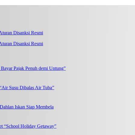
turan Disanksi Resmi
k Bayar Pajak Penuh demi Untung”
“Air Susu Dibalas Air Tuba”
, Dahlan Iskan Siap Membela
et “School Holiday Getaway”