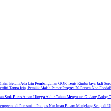
Pembangunan GOR Tenis Rimba Jaya Jadi Sorot
Neo Feodal!
Menyusuri Gudang Bulog Ta
Menjelang Senja di 