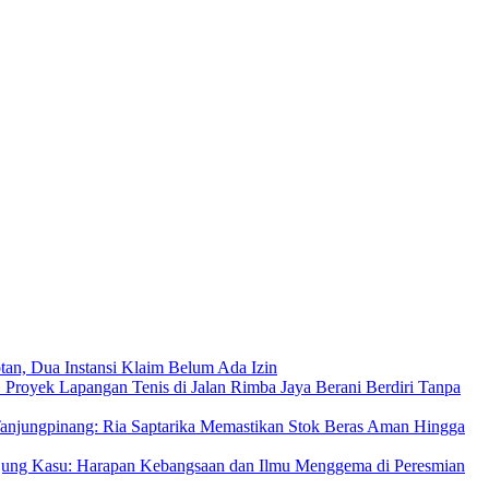
an, Dua Instansi Klaim Belum Ada Izin
 Proyek Lapangan Tenis di Jalan Rimba Jaya Berani Berdiri Tanpa
njungpinang: Ria Saptarika Memastikan Stok Beras Aman Hingga
Ujung Kasu: Harapan Kebangsaan dan Ilmu Menggema di Peresmian