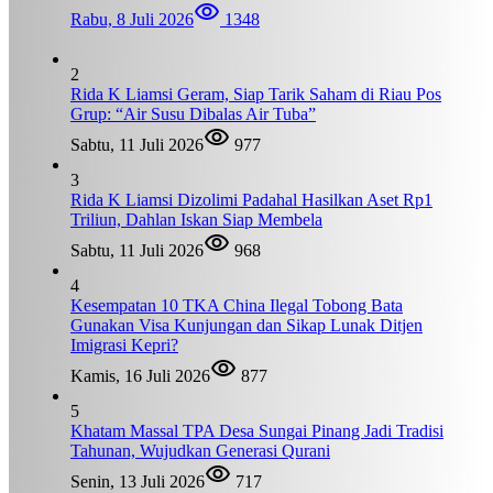
Rabu, 8 Juli 2026
1348
2
Rida K Liamsi Geram, Siap Tarik Saham di Riau Pos
Grup: “Air Susu Dibalas Air Tuba”
Sabtu, 11 Juli 2026
977
3
Rida K Liamsi Dizolimi Padahal Hasilkan Aset Rp1
Triliun, Dahlan Iskan Siap Membela
Sabtu, 11 Juli 2026
968
4
Kesempatan 10 TKA China Ilegal Tobong Bata
Gunakan Visa Kunjungan dan Sikap Lunak Ditjen
Imigrasi Kepri?
Kamis, 16 Juli 2026
877
5
Khatam Massal TPA Desa Sungai Pinang Jadi Tradisi
Tahunan, Wujudkan Generasi Qurani
Senin, 13 Juli 2026
717