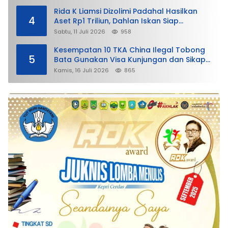
Rida K Liamsi Dizolimi Padahal Hasilkan
4
Aset Rp1 Triliun, Dahlan Iskan Siap
Membela
Sabtu, 11 Juli 2026
958
Kesempatan 10 TKA China Ilegal Tobong
5
Bata Gunakan Visa Kunjungan dan Sikap
Lunak Ditjen Imigrasi Kepri?
Kamis, 16 Juli 2026
865