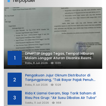
Terpopuler
DPMPTSP Lingga Tegas, Tempat Hiburan
1
Malam Langgar Aturan Disanksi Resmi
Rabu, 8 Juli 2026
1339
Pengakuan Jujur Oknum Distributor di
2
Tanjungpinang, “Tak Bayar Pajak Penuh
demi Untung”
Rabu, 8 Juli 2026
1028
Rida K Liamsi Geram, Siap Tarik Saham di
3
Riau Pos Grup: “Air Susu Dibalas Air Tuba”
Sabtu, 11 Juli 2026
968