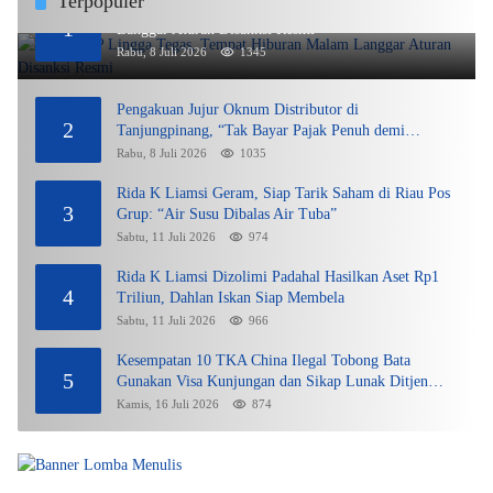
Terpopuler
DPMPTSP Lingga Tegas, Tempat Hiburan Malam
1
Langgar Aturan Disanksi Resmi
Rabu, 8 Juli 2026
1345
Pengakuan Jujur Oknum Distributor di
2
Tanjungpinang, “Tak Bayar Pajak Penuh demi
Untung”
Rabu, 8 Juli 2026
1035
Rida K Liamsi Geram, Siap Tarik Saham di Riau Pos
3
Grup: “Air Susu Dibalas Air Tuba”
Sabtu, 11 Juli 2026
974
Rida K Liamsi Dizolimi Padahal Hasilkan Aset Rp1
4
Triliun, Dahlan Iskan Siap Membela
Sabtu, 11 Juli 2026
966
Kesempatan 10 TKA China Ilegal Tobong Bata
5
Gunakan Visa Kunjungan dan Sikap Lunak Ditjen
Imigrasi Kepri?
Kamis, 16 Juli 2026
874