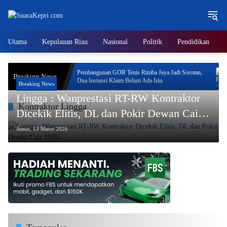
Langsung
ke
konten
Utama
Kepulauan Riau
Nasional
Politik
Pendidikan
ritas Program
Pembangunan GOR Tenis Rimba Jaya Jadi Sorotan,
Breaking News
Dua Instansi Klaim Belum Ada Izin
Breaking News
Lingga : Wanprestasi RT-RW Kontraktor
Kontraktor Lingga
Dicekik Elitis, DL dan Pokir Dewan Cair
100%
Jumat, 13 Maret 2026