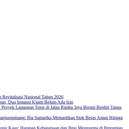
m Revitalisasi Nasional Tahun 2026
an, Dua Instansi Klaim Belum Ada Izin
 Proyek Lapangan Tenis di Jalan Rimba Jaya Berani Berdiri Tanpa
njungpinang: Ria Saptarika Memastikan Stok Beras Aman Hingga
Ujung Kasu: Harapan Kebangsaan dan Ilmu Menggema di Peresmian