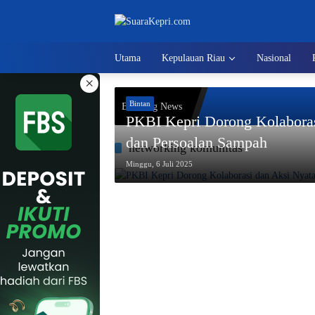
Langsung
ke
konten
Utama
Kepulauan Riau
Nasional
×
Bintan
Breaking News
PKBI Kepri Dorong Kolaboras
dan Persoalan Sampah
networking komunitas
Minggu, 6 Juli 2025