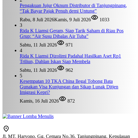
Pengakuan Jujur Oknum Distributor di Tanjungpinang,
“Tak Bayar Pajak Penuh demi Untung”
Rabu, 8 Juli 2026
Kamis, 9 Juli 2026
1033
3
Rida K Liamsi Geram, Siap Tarik Saham di Riau Pos
Grup: “Air Susu Dibalas Air Tuba”
Sabtu, 11 Juli 2026
971
4
Rida K Liamsi Dizolimi Padahal Hasilkan Aset Rp1
Triliun, Dahlan Iskan Siap Membela
Sabtu, 11 Juli 2026
962
5
Kesempatan 10 TKA China Ilegal Tobong Bata
Gunakan Visa Kunjungan dan Sikap Lunak Ditjen
Imigrasi Kepri?
Kamis, 16 Juli 2026
872
Jl. MT. Haryono, Gg. Cemara No.36, Tanjungpinang, Kepulauan