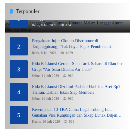
Terpopuler
DPMPTSP Lingga Tegas, Tempat Hiburan Malam
1
Langgar Aturan Disanksi Resmi
Rabu, 8 Juli 2026
1341
Pengakuan Jujur Oknum Distributor di
2
Tanjungpinang, “Tak Bayar Pajak Penuh demi
Untung”
Rabu, 8 Juli 2026
1029
Rida K Liamsi Geram, Siap Tarik Saham di Riau Pos
3
Grup: “Air Susu Dibalas Air Tuba”
Sabtu, 11 Juli 2026
969
Rida K Liamsi Dizolimi Padahal Hasilkan Aset Rp1
4
Triliun, Dahlan Iskan Siap Membela
Sabtu, 11 Juli 2026
960
Kesempatan 10 TKA China Ilegal Tobong Bata
5
Gunakan Visa Kunjungan dan Sikap Lunak Ditjen
Imigrasi Kepri?
Kamis, 16 Juli 2026
869