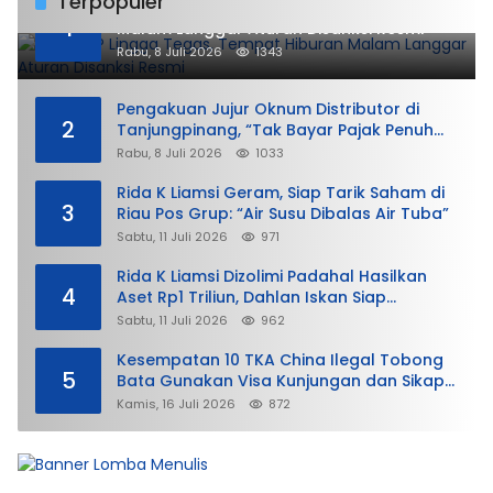
Terpopuler
DPMPTSP Lingga Tegas, Tempat Hiburan
1
Malam Langgar Aturan Disanksi Resmi
Rabu, 8 Juli 2026
1343
Pengakuan Jujur Oknum Distributor di
2
Tanjungpinang, “Tak Bayar Pajak Penuh
demi Untung”
Rabu, 8 Juli 2026
1033
Rida K Liamsi Geram, Siap Tarik Saham di
3
Riau Pos Grup: “Air Susu Dibalas Air Tuba”
Sabtu, 11 Juli 2026
971
Rida K Liamsi Dizolimi Padahal Hasilkan
4
Aset Rp1 Triliun, Dahlan Iskan Siap
Membela
Sabtu, 11 Juli 2026
962
Kesempatan 10 TKA China Ilegal Tobong
5
Bata Gunakan Visa Kunjungan dan Sikap
Lunak Ditjen Imigrasi Kepri?
Kamis, 16 Juli 2026
872