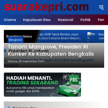
Langsung
ke
konten
Utama
Kepulauan Riau
Nasional
Politik
Pendi
Pembangunan GOR Tenis Rimba Jaya
Neo Feoda
Breaking News
Jadi Sorotan, Dua Instansi Klaim Belum
Jalan Ri
Bengkalis
Ada Izin
Izin, Pem
Tanam Mangrove, Presiden RI
Persen
Presiden RI Jokowi
Kunker Ke Kabupaten Bengkalis
Selasa, 28 September 2021