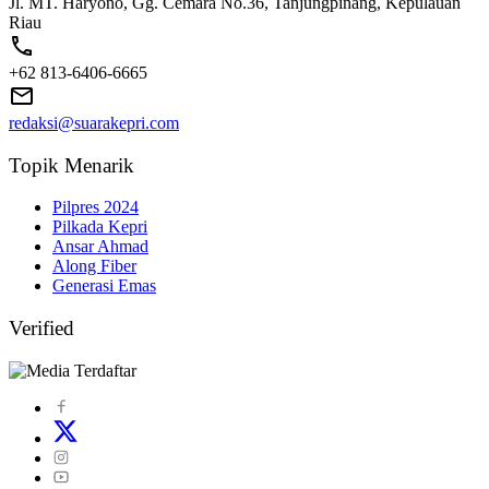
Jl. MT. Haryono, Gg. Cemara No.36, Tanjungpinang, Kepulauan
Riau
+62 813-6406-6665
redaksi@suarakepri.com
Topik Menarik
Pilpres 2024
Pilkada Kepri
Ansar Ahmad
Along Fiber
Generasi Emas
Verified