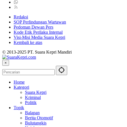
Redaksi
SOP Perlindungan Wartawan
Pedoman Dewan Pers
Kode Etik Perilaku Internal
Visi-Misi Media Suara Kepri
Kembali ke atas
© 2013-2025 PT. Suara Kepri Mandiri
×
Home
Kategori
Suara Kepri
Kriminal
Politik
Topik
Balapan
Berita Otomotif
Bulutangkis