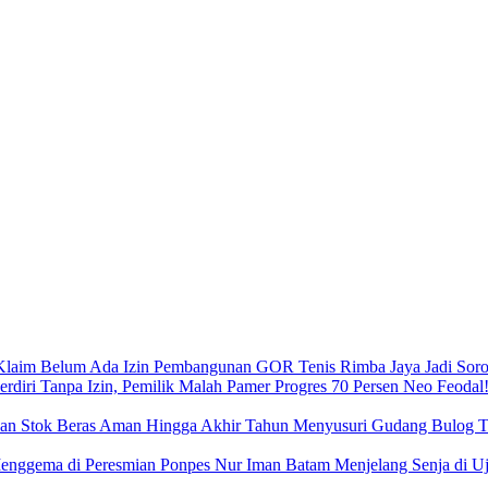
Pembangunan GOR Tenis Rimba Jaya Jadi Sorot
Neo Feodal!
Menyusuri Gudang Bulog Ta
Menjelang Senja di 