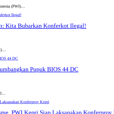
donesia (PWI)…
 Kita Bubarkan Konferkot Ilegal!
WI)…
 Sumbangkan Pupuk BIOS 44 DC
NI…
me, PWI Kepri Siap Laksanakan Konferprov 