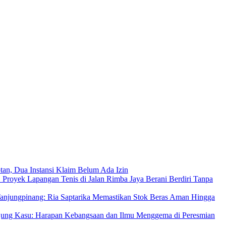
an, Dua Instansi Klaim Belum Ada Izin
 Proyek Lapangan Tenis di Jalan Rimba Jaya Berani Berdiri Tanpa
njungpinang: Ria Saptarika Memastikan Stok Beras Aman Hingga
Ujung Kasu: Harapan Kebangsaan dan Ilmu Menggema di Peresmian