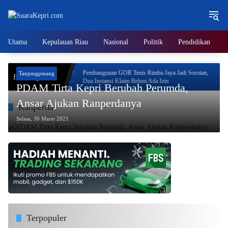
Langsung
ke
konten
Utama
Kepulauan Riau
Nasional
Politik
Pendidikan
ioritas Program
Pembangunan GOR Tenis Rimba Jaya Jadi Sorotan,
Tanjungpinang
Breaking News
Dua Instansi Klaim Belum Ada Izin
PDAM Tirta Kepri Berubah Perumda,
Ansar Ajukan Ranperdanya
Ranperda
Selasa, 30 Maret 2021
Terpopuler
DPMPTSP Lingga Tegas, Tempat Hiburan Malam