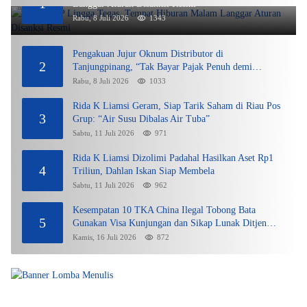
1
Langgar Aturan Disanksi Resmi
Rabu, 8 Juli 2026
1343
Pengakuan Jujur Oknum Distributor di
2
Tanjungpinang, “Tak Bayar Pajak Penuh demi
Untung”
Rabu, 8 Juli 2026
1033
Rida K Liamsi Geram, Siap Tarik Saham di Riau Pos
3
Grup: “Air Susu Dibalas Air Tuba”
Sabtu, 11 Juli 2026
971
Rida K Liamsi Dizolimi Padahal Hasilkan Aset Rp1
4
Triliun, Dahlan Iskan Siap Membela
Sabtu, 11 Juli 2026
962
Kesempatan 10 TKA China Ilegal Tobong Bata
5
Gunakan Visa Kunjungan dan Sikap Lunak Ditjen
Imigrasi Kepri?
Kamis, 16 Juli 2026
872