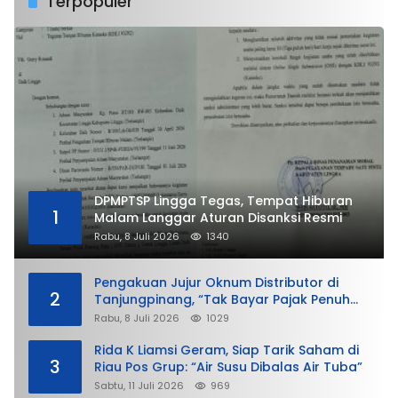
Terpopuler
DPMPTSP Lingga Tegas, Tempat Hiburan
1
Malam Langgar Aturan Disanksi Resmi
Rabu, 8 Juli 2026
1340
Pengakuan Jujur Oknum Distributor di
2
Tanjungpinang, “Tak Bayar Pajak Penuh
demi Untung”
Rabu, 8 Juli 2026
1029
Rida K Liamsi Geram, Siap Tarik Saham di
3
Riau Pos Grup: “Air Susu Dibalas Air Tuba”
Sabtu, 11 Juli 2026
969