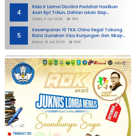
Rida K Liamsi Dizolimi Padahal Hasilkan
4
Aset Rp1 Triliun, Dahlan Iskan Siap
Membela
Sabtu, 11 Juli 2026
959
Kesempatan 10 TKA China Ilegal Tobong
5
Bata Gunakan Visa Kunjungan dan Sikap
Lunak Ditjen Imigrasi Kepri?
Kamis, 16 Juli 2026
869