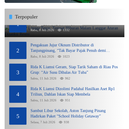
Terpopuler
DPMPTSP Lingga Tegas, Tempat Hiburan Malam
1
Langgar Aturan Disanksi Resmi
Rabu, 8 Juli 2026
1332
Pengakuan Jujur Oknum Distributor di
2
Tanjungpinang, “Tak Bayar Pajak Penuh demi
Untung”
Rabu, 8 Juli 2026
1023
Rida K Liamsi Geram, Siap Tarik Saham di Riau Pos
3
Grup: “Air Susu Dibalas Air Tuba”
Sabtu, 11 Juli 2026
962
Rida K Liamsi Dizolimi Padahal Hasilkan Aset Rp1
4
Triliun, Dahlan Iskan Siap Membela
Sabtu, 11 Juli 2026
951
Sambut Libur Sekolah, Aston Tanjung Pinang
5
Hadirkan Paket “School Holiday Getaway”
Selasa, 7 Juli 2026
938