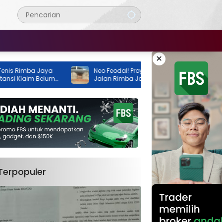
×
ba Jaya
Neo Feodal! Proyek Lapangan Tenis di
aim Belum
Jalan Rimba Jaya Berani Berdiri Tanpa
Izin, Pemilik Malah Pamer Progres 70
Persen
Terpopuler