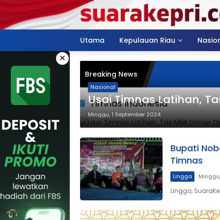
Langsung
ke
konten
Utama
Kepulauan Riau
Nasio
×
Breaking News
Nasional
Usai Timnas Latihan, Ta
Timnas Indonesia
Minggu, 1 September 2024
Bupati Nob
Timnas
Lingga
Minggu
Lingga, SuaraKe