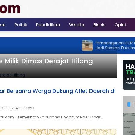
nal
Politik
Pendidikan
Wisata
Bisnis
Opini
Pembangunan GOR Tenis Rim
Jadi Sorotan, Dua Instansi Kl
Ada Izin
s Milik Dimas Derajat Hilang
ar Bersama Warga Dukung Atlet Daerah di
, 25 September 2022
pri.com – Pemerintah Kabupaten Lingga, melalui Dinas…