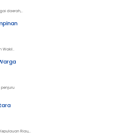
gai daerah,…
mpinan
n Wakil…
 Warga
 penjuru
tara
 Kepulauan Riau,…