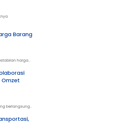
tnya
Harga Barang
stabilan harga…
olaborasi
h Omzet
yang berlangsung…
ansportasi,