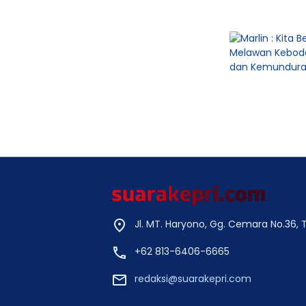
Jl. MT. Haryono, Gg. Cemara No.36,
+62 813-6406-6665
redaksi@suarakepri.com