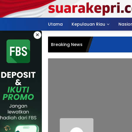
Langsung
ke
konten
Utama
Kepulauan Riau
Nasio
×
Breaking News