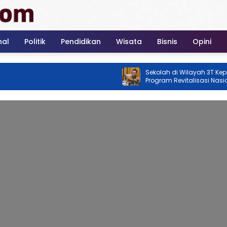
nal
Politik
Pendidikan
Wisata
Bisnis
Opini
Sekolah di Wilayah 3T Kepri Jadi Prio
Program Revitalisasi Nasional Tahu
2026