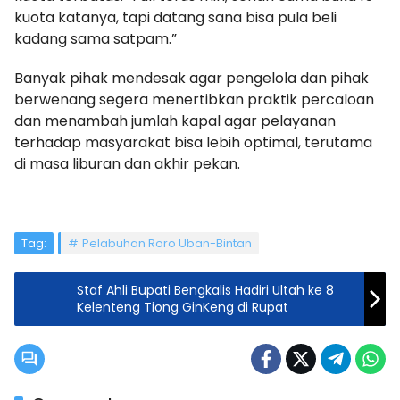
kuota katanya, tapi datang sana bisa pula beli
kadang sama satpam.”
Banyak pihak mendesak agar pengelola dan pihak
berwenang segera menertibkan praktik percaloan
dan menambah jumlah kapal agar pelayanan
terhadap masyarakat bisa lebih optimal, terutama
di masa liburan dan akhir pekan.
Tag:
Pelabuhan Roro Uban-Bintan
Staf Ahli Bupati Bengkalis Hadiri Ultah ke 8
Kelenteng Tiong GinKeng di Rupat