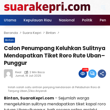
Langsung
ke
konten
Utama
Kepulauan Riau
Nasional
Politik
Pendi
Beranda
Suara Kepri
Bintan
Bintan
Calon Penumpang Keluhkan Sulitnya
Mendapatkan Tiket Roro Rute Uban–
Punggur
1688
Real
2 Min Baca
Jumat, 18 Juli 2025
Inilah salah satu antrian panjang kendaraan di Pelabuhan Roro di
Tanjung Uban./Ziko Ariyandi
Bintan, SuaraKepri.com
– Sejumlah warga
mengeluhkan sulitnya mendapatkan tiket kapal roro
tujuan Uban–Punggur, baik secara online melalui