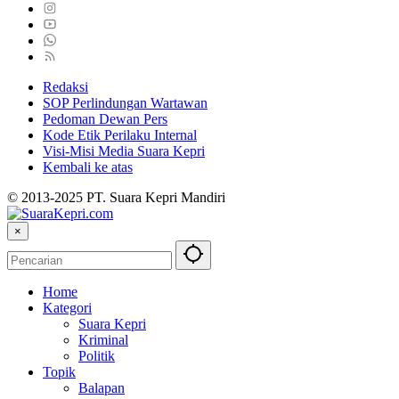
Redaksi
SOP Perlindungan Wartawan
Pedoman Dewan Pers
Kode Etik Perilaku Internal
Visi-Misi Media Suara Kepri
Kembali ke atas
© 2013-2025 PT. Suara Kepri Mandiri
×
Home
Kategori
Suara Kepri
Kriminal
Politik
Topik
Balapan