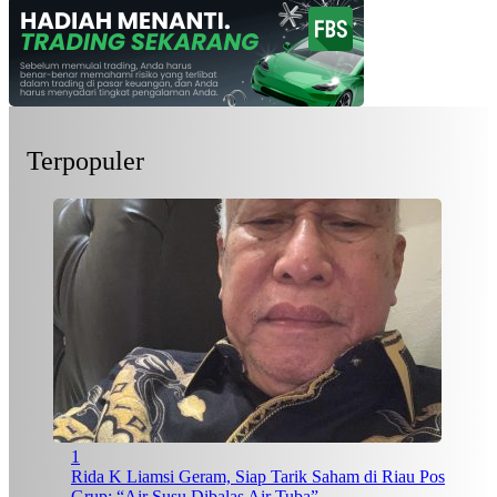
Terpopuler
1
Rida K Liamsi Geram, Siap Tarik Saham di Riau Pos
Grup: “Air Susu Dibalas Air Tuba”